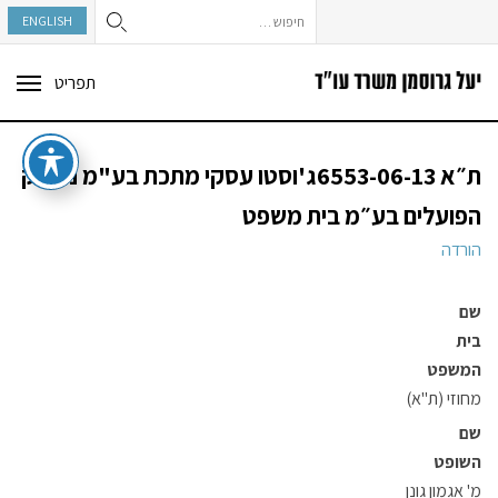
חיפוש:
ENGLISH
תפריט
ggle
tion
ת״א 6553-06-13ג'וסטו עסקי מתכת בע"מ נ׳ בנק
הפועלים בע״מ בית משפט
הורדה
שם
בית
המשפט
מחוזי (ת"א)
שם
השופט
מ' אגמון גונן