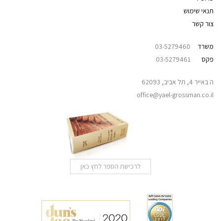
תנאי שימוש
צור קשר
משרד
03-5279460
פקס
03-5279461
ה באייר 4, תל אביב, 62093
office@yael-grossman.co.il
לרכישת הספר לחץ כאן