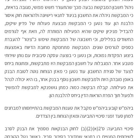
ניהול חשבון המבקשת נבעה מכך שהתעורר חשש ממשי, מגובה בראיות,
כי המבקשת ניהלה את החשבון בניגוד לתנאי רישיונה ולהוראות חוק איסור
הלבנת הון. עוד נטען כי המבקשת מבצעת פעולות של פדיון שיקים,
להבדיל מניכיון שיקים שהיא הפעילות המותרת לה, וזאת אף לגורמים
החשודים בפלילים, וכי חשבונה של המבקשת שימש כ"צינור״ להעברת
כספים לגורמים שונים. המבקשת מתחמקת מחובת הדיווח באמצעות
ביצוע הפקדות נמוכות, וכן נטען כי בוצעה עסקה סיבובית עם נותן שירותי
מטבע אחר. המגבלות על חשבון המבקשת היו מתבקשות, ומתונות ביחס
לצעד של סגירת החשבון. עוד נטען כי מאזן הנוחות נוטה לטובת הבנק
באופן מובהק היות ולמבקשת חשבון נוסף בבנק אחר, בו היא יכולה לנהל
את פעילותה. קבלת הבקשה כמוה כמתן גושפנקא למבקשת להמשיך
ולפעול תוך הפרת הוראות הדין ביחס להלבנת הון.
ביהמ"ש קובע:ביהמ"ש מקבל את טענות המבקשת בהתייחסותו למבחנים
למתן סעד זמני: סיכויי התביעה ומאזן הנוחות בין הצדדים.
סיכויי התביעה: ס'2(א)(2)(ב) לחוק הבנקאות מסמיך את הבנק לסרב
לשירותים המנויים בו בתנאי שמדובר בסירוב סביר, כאשר נטל ההוכחה