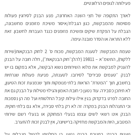
פעילותה לגופים הרלוונטיים.
לאורך התקופה של חצי השנה האחרונה, מנע הבנק לסירוגין פעולות
מסוימות מהמבקשת, כגון הגבלת/איסור משיכת מזומנים מחשבונה,
הגבלת על הפקדת שיקים ומשיכת מזומנים כנגד העברות לחשבון. זאת
ללא התראה או הסדר מובנה עימה.
טעמת המבקשת: לטענת המבקשת, מכוח ס׳ 2 לחוק הבנקאות(שירות
ללקוח), התשמ״א – 19811 (להלן:׳׳חוק הבנקאות״), חלה חובה על הבנק
להעניק למבקשת את מלוא השירותים נשוא הבקשה, אלא במקום בו יש
לבנק ״טעמים סבירים" לסירובו. לטענתה, מניעת פעולות שגרתיות
בחשבון, תוך ״המטרת״ הוראות בלתי מנומקות ותוך שנמנעת זכות הטיעון,
לא תיתכן כסבירה. עוד נטען כי חובת האמון והגילוי מטילות על הבנק גם את
החובה לפרט בדקדוק בגין אילו עילות קיבל החלטותיו ועל מה הן נסמכות
וכי התנהלות הבנק במקרה זה לא רק בלתי סבירה, אלא גם בלתי חוקית.
הבנק אינו רשאי לשים עצמו בנעלי המחוקק או בנעלי רשם שירותי
המטבע, היות והמבקשת מחזיקה ברישיונה, אין לבנק זכות להתערב.
טענות הבנק: בתגובת הבנק נטען, כי החלטתו להטיל מגבלות על