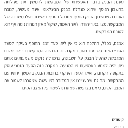
טענת הבנק בדבר האפשרות של המבקשת להמשיך את פעילותה
בחשבון הנוסף שהיא מנהלת בבנק הבינלאומי אינה מעשית, לנוכח
העובדה שחשבון הבנק הנוסף מתנהל בסניף באשדוד ואילו משרדה של
המבקשת מצוי באור יהודה. לאור האמור, שיקול מאזן הנוחות נוטה אף הוא
לטובת המבקשת.
אמנם, ככלל, ההלכה היא כי אין ליתן סעד זמני החופף בעיקרו לסעד
הסופי המתבקש. עם זאת, במקרה זה הבהירה המבקשת כי אם ימשכו
המגבלות שהטיל הבנק על חשבונה, יגרמו לה נזקים משמעותיים אותם
ניתן יהיה למנוע באמצעות צו המניעה. במקרה כזה הסעד הזמני עוסק
בתקופה הקרובה, ואילו הסעד העיקרי בחובות הבנק בהמשך יחסיו עם
המבקשת. מה גם שבענייננו אין המדובר בצו עשה שמטרתו לשמור את
המצב הקיים, כי אם בצו עשה שמטרתו לשמור על המצב הקיים.
קישורים
פרופיל