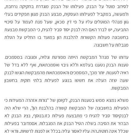
לסירוב מוטל על הבנק. פעילותו של הבנק מוגדרת בחקיקה נרחבת,
ולמעשה, במקביל לפעילותו העסקית, מבצע הבנק מגוון תפקידים בעלי
גוון מנהלי המוטלים עליו על פי דין. מכאן, שעל מנת לעמוד על סיכויי
התביעה, יש לברר האם היה לבנק יסוד סביר להניח, כי המבקשת מבצעת
בחשבונה פעולות הקשורות להלבנת הון במועד בו החליט על הטלת
מגבלות על חשבונה.
עדותו של מנהל המבקשת הייתה מפורטת וגלויה, ומגובה במסמכים.
טענות הבנק נטענו בעלמא וללא גיבוי ואסמכתאות, ואף ללא בדל של
ראיה לטענות. יותר מכך, המסמכים והאסמכתאות מהמבקשת הוגשו לבנק
שעה שזה העלה את חששו בנוגע לפעילות בלתי חוקית בחשבון
המבקשת.
משלא נמצא ממש בטענות הבנק, לקיומן של "נורות אזהרה המעידות כי
הפעילות בחשבונה של המבקשת קשורה בהלבנת הון", הרי שלא היה
לבנקיסוד סביר להניח כי מתבצעת פעילות כזו.בנוסף, נציג הבנק לא
הבהיר את הסיבה בשלה הטיל הבנק את המגבלות. אםמדובר בפעילות
שכלל אינה חוקית,היה עליו לאסור עליה בכלל או לפנות לרשויות, וודאי לא