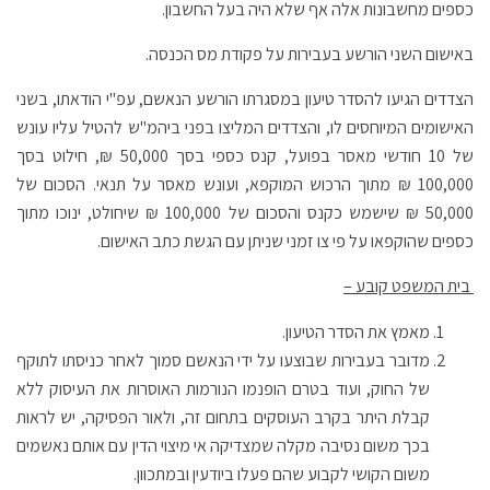
כספים מחשבונות אלה אף שלא היה בעל החשבון.
באישום השני הורשע בעבירות על פקודת מס הכנסה.
הצדדים הגיעו להסדר טיעון במסגרתו הורשע הנאשם, עפ"י הודאתו, בשני
האישומים המיוחסים לו, והצדדים המליצו בפני ביהמ"ש להטיל עליו עונש
של 10 חודשי מאסר בפועל, קנס כספי בסך 50,000 ₪, חילוט בסך
100,000 ₪ מתוך הרכוש המוקפא, ועונש מאסר על תנאי. הסכום של
50,000 ₪ שישמש כקנס והסכום של 100,000 ₪ שיחולט, ינוכו מתוך
כספים שהוקפאו על פי צו זמני שניתן עם הגשת כתב האישום.
בית המשפט קובע –
מאמץ את הסדר הטיעון.
מדובר בעבירות שבוצעו על ידי הנאשם סמוך לאחר כניסתו לתוקף
של החוק, ועוד בטרם הופנמו הנורמות האוסרות את העיסוק ללא
קבלת היתר בקרב העוסקים בתחום זה, ולאור הפסיקה, יש לראות
בכך משום נסיבה מקלה שמצדיקה אי מיצוי הדין עם אותם נאשמים
משום הקושי לקבוע שהם פעלו ביודעין ובמתכוון.