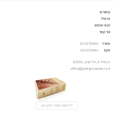
קישורים
פרופיל
תנאי שימוש
צור קשר
משרד
03-5279460
פקס
03-5279461
ה באייר 4, תל אביב, 62093
office@yael-grossman.co.il
לרכישת הספר לחץ כאן