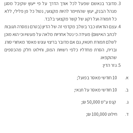
מדובר בנאשם שפעל לכל אורך הדרך על פי ייעוץ שקיבל מסגן
מנהל הבנק, יעוץ שהתיימר להיות מקצועי, נטול כל פן פלילי, ללא
כל תמורה ועל רקע של קשר מקצועי בלבד.
עצם הודאתו כבר בשלב מקדמי זה של הדיון (בטרם נמסרה תגובות
לכתב האישום) מעידה כי נטל אחריות מלאה על מעשיו וכי הוא מוכן
לשלם תמורת חטאיו, גם אם מדובר בריצוי עונש מאסר מאחורי סורג
ובריח, הסרת מחדליו כלפי רשויות המס, וחילוט חלק מהכספים
שהוקפאו.
גזר הדין:
א.
10 חודשי מאסר בפועל;
ב.
10 חודשי מאסר על תנאי;
ג.
קנס ע"ס 50,000 ₪;
ד.
חילוט 100,000 ₪;