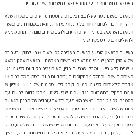
באמצעות חשבונות בבעלותו ובאמצעות חשבונות של מקורביו.
הנאשם ונאשם נוסף פעלו בצוותא ברכוש ומסרו מידע כוזב במטרה שלא
יהיה דיווח, כדי לגרום לדיווח בלתי נכון לפי החוק, וזאת במגוון דרכים כאשר
הנאשם השתמש במרמה, ערמה ותחבולה, במזיד ובכוונה להתחמק ממס
ולהעלים הכנסות מפקיד שומה.
באישום הראשון הורשע הנאשם בעבירה לפי סעיף 3(ב) לחוק, ובעבירה
של עיסוק במתן שירותי מטבע ללא רישום במרשם – הנאשם עסק כמעט
3 שנים ללא רישיון ומבלי שנרשם כדין, לא העביר כל דיווח לרשות בגין
השירותים שנתן, ובחלק מהתקופות העביר דיווח כוזב. בסה"כ מדובר ב-13
מקרים ללא דווח לרשות. כמו-כן קיבל לידיו סכומים של כ- 12 מיליון ₪
אותם הפקיד בחשבונות בנק שונים שבשליטתו, מבלי לדווח לרשות על
הסמכתו לפעול בהם, וכאשר הוא פועל יחד עם עובדים של הבנק. הנאשם
פתח שלושה חשבונות באותו סניף, באמצעות אנשים אחרים (משפחה
ומקורבים), ופעל בהם כמורשה הן להפקדת סכומי כסף והן למשיכת סכומי
כסף. בנוסף, פעל באמצעות חשבונות נוספים שהיו גם הם בשליטתו, מבלי
לדווח על כך, ובכך פיצל פעולות בלתי רגילות בחשבונות בנק, ומשך