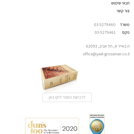
תנאי שימוש
צור קשר
משרד
03-5279460
פקס
03-5279461
ה באייר 4, תל אביב, 62093
office@yael-grossman.co.il
לרכישת הספר לחץ כאן