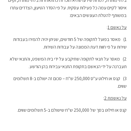
בלתי מותרת, למרות שידעו שהיא הוכרזה כהתאחדות בלתי מותרת, וקיים
איסור לקיים עמה כל פעילות עסקית. על פי הסדר הטיעון, הצדדים עתרו
במשותף להטלת העונשים הבאים:
על נאשם 1
:
1) מאסר בפועל לתקופה של 5 חודשים, שניתן יהיה להמירו בעבודות
שירות על פי חוות דעת הממונה על עבודות השירות.
2) מאסר על תנאי לתקופה שתיקבע על ידי בית המשפט, והתנאי שלא
תעברנה על ידי הנאשם בתקופת התנאי עבירות בהן הורשע.
3) קנס או חילוט ע"ס 250,000 ש"ח – סכום זה ישולם ב-8 תשלומים
שווים.
על נאשמת 2
:
קנס או חילוט בסך של 250,000 ש"ח שישולם ב-5 תשלומים שווים.