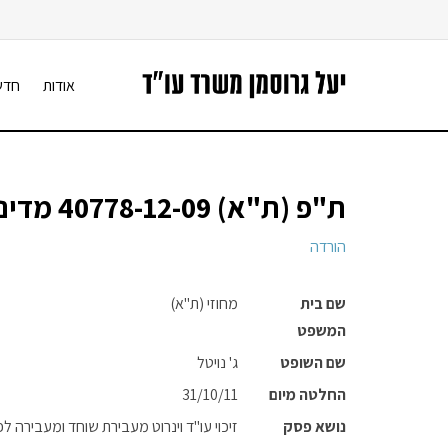
אודות
חדש
ת"פ (ת"א) 40778-12-09 מדינת ישראל נ' יהושע ויטה ויעקב וינרוט
הורדה
שם בית
מחוזי (ת"א)
המשפט
שם השופט
ג' נויטל
החלטה מיום
31/10/11
נושא פסק
זיכוי עו"ד וינרוט מעבירת שוחד ומעבירה לפי סעיף 3