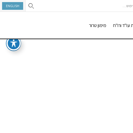
וש:
ENGLISH
 עו"ד ורו"ח
מימון טרור