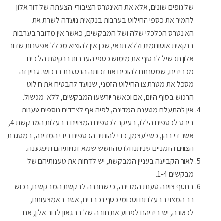
של גופים שונים, אלא את האינטרס הציבורי. הצעתה של דור אלון
להמיר את כספי החילוט בערבות בנקאית נועדה לשרת את
האינטרס הכלכלי שלה ושל המבקשים, כאשר אין מדובר בערבות
בנקאית אוטונומית וללא תנאי, שכן אין להוציא מכלל אפשרות שדור
אלון תכשיל לבסוף את מימוש כספי הערבות בנקיטת הליכים
מכבידים, שמטרתם להוכיח את זכותה הנטענת ברכוש. עניין זה
מסכל את מטרת צו החילוט הזמני, שנועד להבטיח את חילוט
הרכוש בסוף היום, אם וכאשר יורשעו המבקשים, ללא מכשול.
אין להתעלם מטענת המדינה, לפיה אף לצדדים נוספים טענות
ביחס לכספים הללו, בעיקר לכספים המצויים בבעלות המבקשת 4,
אשר די בהן, כשלעצמן, כדי להותיר הכספים בידי המדינה, במסגרת
הצווים הזמניים שניתנו ולו מהחשש שמא זכויותיהם תיפגענה.
לאור הקביעה בעניין המבקשת, יש לדחות את טענותיהם של
מבקשים 1-4.
בנוסף צוינה טענת המדינה, כי שחררה לבקשת המבקשים, רכוש
רב המצוי בבעלותם וסכומי כסף נכבדים, אשר באמצעותם,
לכאורה, יש בידיהם לפרוע את חובה של בר גאון לדור אלון, אם