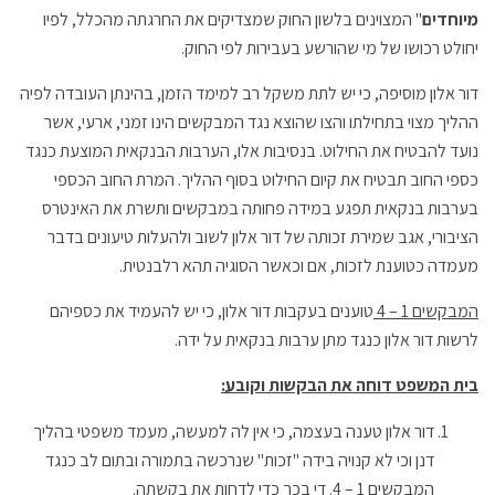
מיוחדים
" המצוינים בלשון החוק שמצדיקים את החרגתה מהכלל, לפיו
יחולט רכושו של מי שהורשע בעבירות לפי החוק.
דור אלון מוסיפה, כי יש לתת משקל רב למימד הזמן, בהינתן העובדה לפיה
ההליך מצוי בתחילתו והצו שהוצא נגד המבקשים הינו זמני, ארעי, אשר
נועד להבטיח את החילוט. בנסיבות אלו, הערבות הבנקאית המוצעת כנגד
כספי החוב תבטיח את קיום החילוט בסוף ההליך. המרת החוב הכספי
בערבות בנקאית תפגע במידה פחותה במבקשים ותשרת את האינטרס
הציבורי, אגב שמירת זכותה של דור אלון לשוב ולהעלות טיעונים בדבר
מעמדה כטוענת לזכות, אם וכאשר הסוגיה תהא רלבנטית.
המבקשים 1 – 4
טוענים בעקבות דור אלון, כי יש להעמיד את כספיהם
לרשות דור אלון כנגד מתן ערבות בנקאית על ידה.
בית המשפט דוחה את הבקשות וקובע:
דור אלון טענה בעצמה, כי אין לה למעשה, מעמד משפטי בהליך
דנן וכי לא קנויה בידה "זכות" שנרכשה בתמורה ובתום לב כנגד
המבקשים 1 – 4. די בכך כדי לדחות את בקשתה.