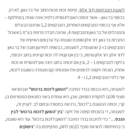
לטענת המבקשת (דור אלון
), קיימת זכות מכוח החוב של בר גאון, לא רק
בכספי בר גאון – אשר זכותה האובליגטורית כלפיה אינה שנויה במחלוקת –
אלא אף בכספי המבקשים האחרים, המבקשים 1,2 שהינם הבעלים
והמנהלים של בר גאון והמבקשת 4, שהינה חברה פרטית בע"מ באשכול
החברות בר גאון. דור אלון סומכת טענתה על ערבותם האישית של
המבקשים 1 ו-2 שהועמדה, לטענתה, כבטוחה לפירעון חובה של בר גאון
לדור אלון. דור אלון גורסת, כי בין אם קנויה לה זכות קניינית בחוב הכספי,
בזיקה למבקשים 1 – 2, ובין אם זכותה בחוב הינה אובליגטורית או זכות
אחרת, הוכחה זיקתה לכספים אלו שמכוחה קם מעמדה כטוענת לזכות,
אף כלפי המבקשים 1,2 ו – 4.
לטענתה, היא נכנסת בגדר התיבה
"הטוען לזכות ברכוש"
שבהוראת
סעיף 36(ג) לפקודת הסמים, שכן, היא עומדת בשני התנאים המפורטים בו,
קרי, זכותה הנטענת ב"רכוש", נרכשה בתמורה ובתום לב. לעניין זה,
לטענתה, די בהוכחת קיומה של זיקה "
בין 'הטוען לזכות ברכוש' לבין
הנכס…
" כדי להיכנס בגדר התיבה "הטוען לזכות ברכוש". עוד היא טוענת,
כי בהתייחסה להוראת סעיף 21(א) לחוק, מתקיימים בה "
נימוקים