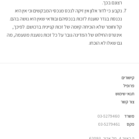
רצונם בכך.
נקבע כי לדור אלון אין זיקה לנכס מנכסי המבקשים וכי אין היא
נכנסת בגדר טוענת לזכות בנכסיהם ובוודאי שאין היא נושה בהם.
קל וחומר שלא הוכיחה קיומה של זכות קניינית ברכושם. לפיכך,
אינטרס החילוט של המדינה גובר על כל זכות נטענת מטעמה, מה
גם שאלו לא הוכחו.
קישורים
פרופיל
תנאי שימוש
צור קשר
משרד
03-5279460
פקס
03-5279461
ה באייר 4, תל אביב, 62093