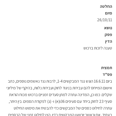
החלטה
מיום
26/10/11
נושא
פסק
הדין
טענה לזכות ברכוש
תמצית
פס"ד
ביום 16.6.11 הוגש נגד המבקשים 1-4, לרבות נגד נאשמים נוספים, כתב
אישום המייחס להם עבירות בניגוד לחוק ועבירות נלוות, בהיקף של מיליוני
שקלים. כמו כן, המדינה עתרה למתן סעדים זמניים ברכוש מכוח הוראת
סעיף 23 לחוק ביחד עם סעיפים 36ו(א) ו- (ג) לפקודת הסמים. בין היתר,
עתרה לחילוט כספים של המבקשים כדי להבטיח את מימוש החילוט
בעתיד, אם וכאשר יורשעו המבקשים בדין. הצו לחילוט זמני של הכספים