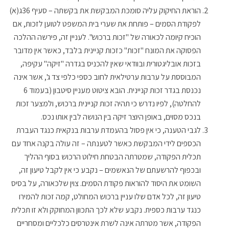
הוראת החיקוק עליה סומכת המבקשת את בקשתה – סעיף 36ג(א)
לפקודת הסמים – פותחת את שערי בית המשפט לטוען לזכות, אם
הוכיח קיומה לכאורה של "זכות ברכוש". לעניין זה, פירשה ההלכה
הפסוקה את המונח "זכות" כזכות קניינית בלבד, כאשר אין מדובר
בזכות אובליגטורית ובוודאי שאין להכניס בגדרה "זיקה" עקיפה,
המבוססת על ערבות ערטילאית לחוב כספי כלפי צד ג', אשר אינה
נכנסת בגדר זכות קניינית. הובא ציטוט מעניין סיטבון (בעמוד 6
להחלטה), לפיו נדרש כי תהיה זכות קניינית ברכוש, ולמצער זכות
בנכס מסוים, באופן היוצר זיקה בין הנושה לבין אותו נכס.
לגבי הטענה, כי אין פסול בהעמדת ערבות בנקאית כנגד העברת
הכספים לידי המבקשת כאשר לטענתה – זה עולה בקנה אחד עם
תכלית הפקודה, שמטרתה הבטחת חילוט הרכוש בסוף ההליך
ובכפוף להרשעתם של הנאשמים – נקבע כי אין לקבל טיעון זה,
השומט את היסוד להוראות פקודת הסמים. צוין שלכאורה, על בסיס
טיעון זה, לכל אדם שלו עניין ברכוש המחולט, קמה זכות להמירו
כנגד ערבות כספית. נקבע שלא לכך התכוון המחוקק ולא זו תכלית
הפקודה, אשר מטרתה אינה לשרת אינטרסים כלכליים ומסחריים