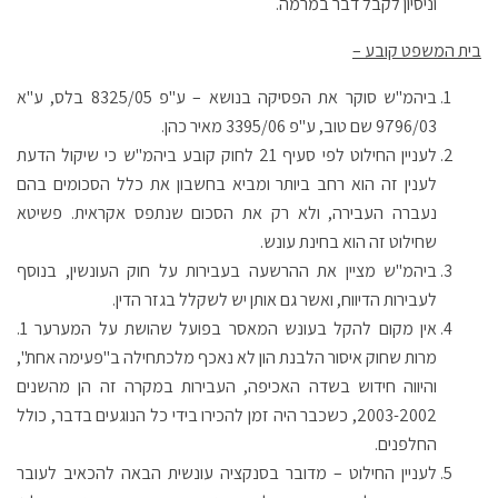
וניסיון לקבל דבר במרמה.
בית המשפט קובע –
ביהמ"ש סוקר את הפסיקה בנושא – ע"פ 8325/05 בלס, ע"א
9796/03 שם טוב, ע"פ 3395/06 מאיר כהן.
לעניין החילוט לפי סעיף 21 לחוק קובע ביהמ"ש כי שיקול הדעת
לענין זה הוא רחב ביותר ומביא בחשבון את כלל הסכומים בהם
נעברה העבירה, ולא רק את הסכום שנתפס אקראית. פשיטא
שחילוט זה הוא בחינת עונש.
ביהמ"ש מציין את ההרשעה בעבירות על חוק העונשין, בנוסף
לעבירות הדיווח, ואשר גם אותן יש לשקלל בגזר הדין.
אין מקום להקל בעונש המאסר בפועל שהושת על המערער 1.
מרות שחוק איסור הלבנת הון לא נאכף מלכתחילה ב"פעימה אחת",
והיווה חידוש בשדה האכיפה, העבירות במקרה זה הן מהשנים
2003-2002, כשכבר היה זמן להכירו בידי כל הנוגעים בדבר, כולל
החלפנים.
לעניין החילוט – מדובר בסנקציה עונשית הבאה להכאיב לעובר