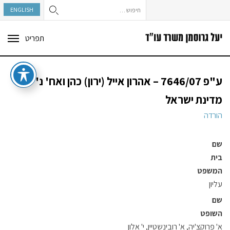
חיפוש:
ENGLISH
תפריט
ggle
tion
ע"פ 7646/07 – אהרון אייל (ירון) כהן ואח' נ'
מדינת ישראל
הורדה
שם
בית
המשפט
עליון
שם
השופט
א' פרוקצ'יה, א' רובינשטיין, י' אלון