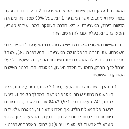
המערער 1 עסק במתן שירותי מטבע; המערערת 2 היא חברה העוסקת
במתן שירותי מטבע, אשר המערער 1 הוא בעל 99% ממניותיה ומנהלה
הרשום היחיד; המערערת 3 היא חברה העוסקת במתן שירותי מטבע,
והמערער 1 הוא בעליה ומנהלה הרשום היחיד.
כתב האישום המקורי הוגש כנגד שישה נאשמים: המערער 1 ושניים מבני
משפחתו, שתי חברות בבעלותו של המערער 1 (המערערות 3-2), ומנהל
סניף הבנק בו ניהלו הנאשמים את חשבונות הבנק. הנאשמים, למעט
מנהל סניף הבנק, חתמו על הסדר הטיעון, במסגרתו הודו בכתב האישום
המתוקן ב- אישומים:
במהלך כשנה וחצי נתנו המערערים 2-1 שירותי מטבע, למרות שלא
היו רשומים כנותני שירותי מטבע במרשם. במהלך תקופה זו, ביצעו
לפחות 743 פעולות בסך 84,429,551 ₪. הם לא העבירו דיווחים
לרשות על הפעולות הללו, ואף מסרו מידע כוזב, במטרה שלא יהיה
דיווח או כדי לגרום לדיווח לא נכון – בגין כך הורשעו במתן שירותי
מטבע ללא רישום לפי סעיף 11יב(א)(1) לחוק (באשר למערערת 2