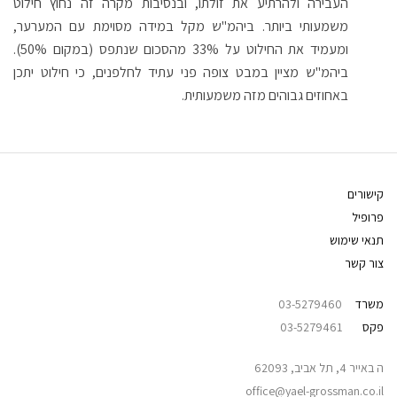
העבירה ולהרתיע את זולתו, ובנסיבות מקרה זה נחוץ חילוט
משמעותי ביותר. ביהמ"ש מקל במידה מסוימת עם המערער,
ומעמיד את החילוט על 33% מהסכום שנתפס (במקום 50%).
ביהמ"ש מציין במבט צופה פני עתיד לחלפנים, כי חילוט יתכן
באחוזים גבוהים מזה משמעותית.
קישורים
פרופיל
תנאי שימוש
צור קשר
משרד
03-5279460
פקס
03-5279461
ה באייר 4, תל אביב, 62093
office@yael-grossman.co.il