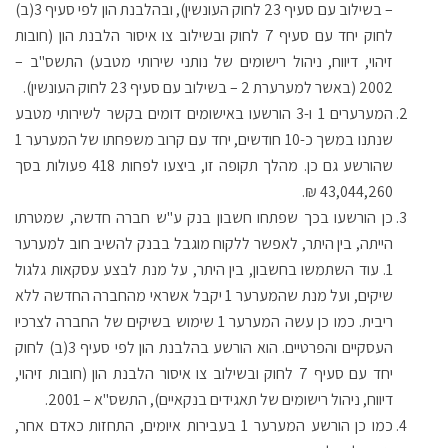
– בשילוב עם סעיף 23 לחוק העונשין), ובהלבנת הון לפי סעיף 3(ב)
לחוק יחד עם סעיף 7 לחוק ובשילוב צו איסור הלבנת הון (חובות
זיהוי, דיווח, ניהול רישומים של נותני שירותי מטבע) התשס"ב –
2002 (באשר למערערת 2 – בשילוב עם סעיף 23 לחוק העונשין).
המערערים 1 ו-3 הורשעו באישומים דומים בקשר לשירותי מטבע
שנתנו במשך כ-10 חודשים, יחד עם קרוב משפחתו של המערער 1
שהורשע גם כן. מהלך תקופה זו, ביצעו לפחות 418 פעולות בסך
43,044,260 ₪.
כן הורשעו בכך שפתחו חשבון בנק ע"ש חברה חדשה, שמטרתו
הייתה, בין היתר, לאפשר ללקוח מוגבל בבנק להשיב חוב למערער
1. עוד השתמשו בחשבון, בין היתר, על מנת לבצע עסקאות גלגול
שיקים, ועל מנת שהמערער 1 יקבל אשראי מהחברה החדשה ללא
ריבית. כמו כן עשה המערער 1 שימוש בשיקים של החברה לצרכיו
העסקיים והפרטיים. הוא הורשע בהלבנת הון לפי סעיף 3(ב) לחוק
יחד עם סעיף 7 לחוק ובשילוב צו איסור הלבנת הון (חובות זיהוי,
דיווח, ניהול רישומים של תאגידים בנקאיים), התשס"א – 2001.
כמו כן הורשע המערער 1 בעבירות איומים, התחזות כאדם אחר,