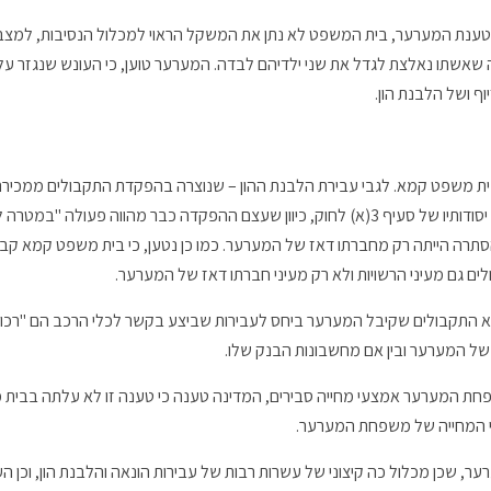
טענת המערער, בית המשפט לא נתן את המשקל הראוי למכלול הנסיבות, למצב
 שאשתו נאלצת לגדל את שני ילדיהם לבדה. המערער טוען, כי העונש שנגזר על
ף ושל הלבנת הון.
של האח – טוענת המדינה כי בכך התקיימו יסודותיו של סעיף 3(א) לחוק, כיוון שעצם ההפקדה כבר מהוו
את אף אם ההסתרה הייתה רק מחברתו דאז של המערער. כמו כן נטען, כי בית משפט קמא
 גם מעיני הרשויות ולא רק מעיני חברתו דאז של המערער.
מלוא התקבולים שקיבל המערער ביחס לעבירות שביצע בקשר לכלי הרכב הם "רכו
 של המערער ובין אם מחשבונות הבנק שלו.
חת המערער אמצעי מחייה סבירים, המדינה טענה כי טענה זו לא עלתה בבית מש
י המחייה של משפחת המערער.
, שכן מכלול כה קיצוני של עשרות רבות של עבירות הונאה והלבנת הון, וכן