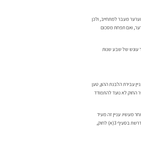
ערער מעבר למתחייב, ולכן
ער, ואם תפחת מסכום
ר עונש של שבע שנות
ין עבירת הלבנת ההון, טען
שר החוק לא נועד להתמודד
 מעשיו. עניין זה מעיד
לטענתו על כך שהוא לא ביקש כלל להסתיר את הכספים האמורים מעיני הרשויות. משכך, בהיעדרה של כוונת ההסוואה הנדרשת בסעיף 3(א) לחוק,