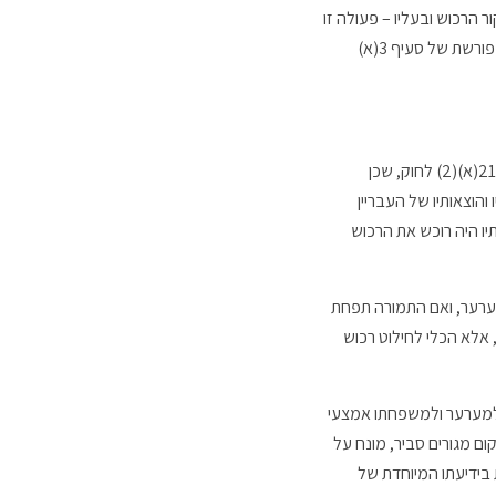
הרכוש ובעליו – פעולה זו
אף היא מהווה הלבנת הון – שכן כל פעולה נוספת ברכוש האסור יכולה להוות עבירה נוספת של הלבנת הון, נוכח הוראתו המפורשת של סעיף 3(א)
בית משפט קמא צדק בקביעתו, לפיה כל התקבולים הם של רכוש שהושג כשכר העבירה או כתוצאה מביצועה על פי סעיף 21(א)(2) לחוק, שכן
הוצאותיו של העבריין
יו היה רוכש את הרכוש
ערער, ואם התמורה תפחת
 אלא הכלי לחילוט רכוש
 למערער ולמשפחתו אמצעי
ום מגורים סביר, מונח על
 בידיעתו המיוחדת של