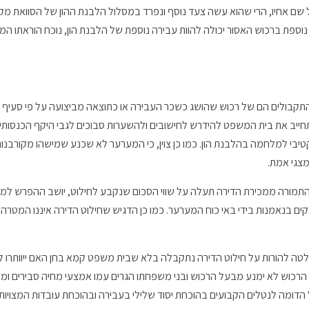
 אחיו, הרי שהוא עשה צעד נוסף ונפרד במסלול הלבנת ההון של הסוואת מקור 
יב את בית המשפט להידרש לחישובים ולהשערות סבוכים לגבי היקף הכנסותיו ו
בי למלחמה בהלבנת הון. כמו כן צוין, כי המערער לא שכנע שמישהו מקורבנות
 מצגי אמת.
תמורה ממכירת הדירה תעלה על שווי הסכום שנקבע לחילוט, יושב ההפרש למ
ם בנאמנות בידי באי כוח המערער. כמו כן הדגיש שחילוט הדירה איננו המטרה,
לטה להורות על חילוט הדירה נתקבלה בלא שבית משפט קמא בחן האם ייוותרו
וט הרכוש לא ימנע מבעל הרכוש ובני משפחתו הגרים עמו אמצעי מחיה סבירים ומק
הדומה לנטלים הקבועים בהוכחת יסוד שלילי בעבירה ובהוכחת עובדות המצויות