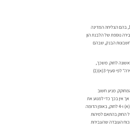
המערער הורשע בביצוע 42 עבירות של הלבנת הון בניגוד לסעיף 3(א) לחוק, וזאת בקשר למקרים מבין אישומים 1-72, בהם הצליחה המדינה
ירה נוספת של הלבנת הון
מימון רכישת הדירה מתוך חשבונות הבנק, שבהם
הרמייה שלו הם בעבירות מקור, כאמור בסעיף 2 ובתוספת הראשונה לחוק. משכך,
התקבולים שהתקבלו מהווים "רכוש אסור", כמשמעם בסעיף 3(א) לחוק, כיוון שהם רכוש שמקורו במישרין או בעקיפין ב"עבירה" לפי סעיף 3(א)(1)
המחוקק. מניע חשוב
 אין בכך כדי למנוע את
החלת החוק על המערער, בעקבות ניסוח החוק ובעקבות הפגיעה במעשיו של המערער בערך המוגן בעבירות שבסעיפים 3(א) ו-4 לחוק, באופן הדומה
 של החוק בהתאם למיהות
כוח העובדה שהעבירות