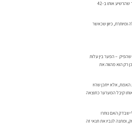
בכתב האישום יוחסה למערער רק עבירה אחת של הלבנת הון, בהקשר לאישומים 1-72, ובית המשפט קמא שגה בכך שהרשיע אותו ב-42
מיותרת, כיוון שכאשר
 שהפיק – הפער בין עלות
 רק הוא מהווה את
 האמת, אלא ייתכן שהיו
אותו קיבל המערער כתוצאה
 שבדק האם נותרו
אמצעי מחייה סבירים. כל זאת בניגוד לסעיף 36ג(ב) לפקודת הסמים, אשר מופנה על ידי סעיף 23 לחוק, ומתנה לגביו את תנאי זה