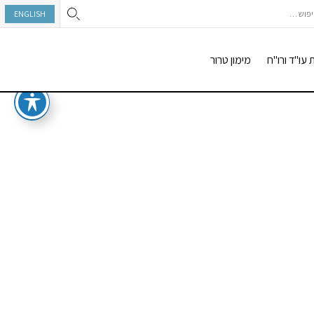
וש:
ENGLISH
 עו"ד ורו"ח
מימון טרור