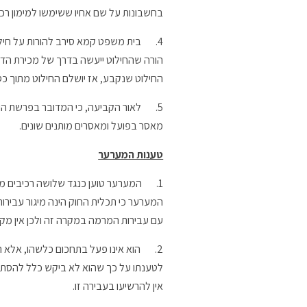
בחשבונות על שם אחיו ששימשו למימון רכישת ה
4.
בית משפט קמא סירב להורות על חילו
הורה שהחילוט ייעשה בדרך של מכירת הד
החילוט שנקבע, אז יושלם החילוט מתוך כספ
5.
לאור הקביעה, כי המדובר בפרשת הו
מאסר בפועל ומאסרים מותנים שונים.
טענות המערער
1.
המערער טוען כנגד שלושה רכיבים מהכ
המערער כי תכלית החוק הינה מיגור עבירות
עם עבירות המרמה במקרה זה ולכן אין מקו
2.
הוא אינו פעל בתחכום כלשהו, אלא ה
אין להרשיעו בעבירה זו.