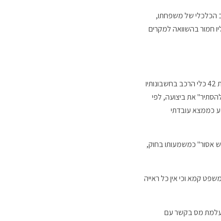
 הכלכלי של משפחתו,
יו חמור בהשוואה למקרים
המדינה מסתמכת על קביעותיו של בית משפט קמא. לגבי עבירת הלבנת ההון – שנוצרה בהפקדת התקבולים ממכירת 42 כלי הרכב בחשבונותיו
ה פעולה "במטרה להסתיר" את ביצועה, לפי
 קבע כממצא עובדתי
ש אסור" כמשמעותו בחוק,
פט קמא וכי אין כל ראייה
 העלמת מס בקשר עם