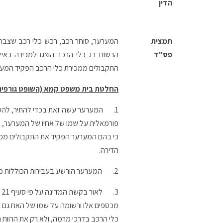
הדין
תמצית
המערער, סוחר רכב, רכש כלי רכב שצברו 
פס"ד
הרשום בו. כלי הרכב הוצגו למכירה כאי
התקבולים ממכירת כלי הרכב הפקיד המערער
החלטת בית משפט קמא (השופט גורפינ
1.
המערער עשה זאת בכדי להתיר, להסו
פורמאלית על שמו של אחיו של המערער, 
הדירה.
2.
המערער הורשע בעבירות הכוללות מקרים רבים (71) של זיוף, התחזות לאדם אחר, קבלת דבר ב
3.
ל
מכספים אלו ורשומה על שמו של האח גם כן
כלי הרכב בדרכי מרמה, ולא רק את הרווח 