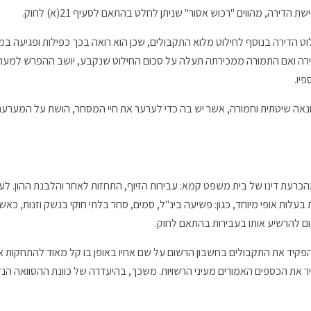
דירה, מהווים "רכוש אסור" שניתן לחלט בהתאם לסעיף 21(א) לחוק.
ט הדירה בנוסף לחילוט מלוא התקבולים, שכן הוא רואה בכך כפילות ופגיעה במ
ירה ואם התמורה ממכירתה תעלה על סכום החילוט שנקבע, יושב ההפרש למער
יו.
נאה שיטתית וחמורה, אשר יש בה כדי לערער את חיי המסחר, הושת על המערע
רעת דינו של בית משפט קמא: עבירות הזיוף, התחזות לאחר והלבנת ההון. לעני
 בעלות אופי מיוחד, כגון: פשיעה בינ"ל, סמים, סחר בלתי חוקי בנשק וזנות, כא
ם להרשיע אותו בעבירות בהתאם לחוק.
פקיד את התקבולים בחשבון הרשום על שם אחיו באופן בו קל מאוד להתחקות אחר