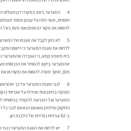
4.
המערער ביצע במקרה דנן פעולות המה
חמורות, אשר חזרו על עצמן מספר פעמים 
להסוות את מקור הכספים ואת זהות בעל הזכ
5.
לא ניתן לקבל את טענתו של המערער,
לדחות את טענת המערער כי רישום התקבולי
בית משפט קמא, כי העובדה שהמערער נמנע
שהמערער ביקש להסתיר את הכנסותיו מעינ
מס), מתוך מטרה להסוות את מקורו או את זהות 
6.
הופקדו בחשבונות שניהלו על שם יוסי כהן
המערער ועל התביעה להקפיד בניסוחיה לה
החיקוק שלפיהן מואשם הנאשם לגבי כל הו
ב-42 עבירות נפרדות של הלבנת הון.
7.
יש לדחות את השגת המערער כנגד הר