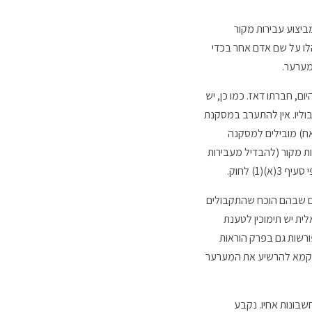
יצוע עבירות מקור
לו על שם אדם אחר בכדי
מערער.
, חברתו דאז. כמו כן, יש
וליו. אין להתערב במסקנת
אח) מובילים למסקנה
ת מקור (להבדיל מעבירות
) לחוק.
 הלבנת הון בקשר עם האמור באישומים 1-72 (באותם המקרים שבהם הוכח שהתקבולים
ית יש תימוכין לטענת
רשות גם בפרק הוראות
ט קמא להרשיע את המערער
בונות אחיו. נקבע