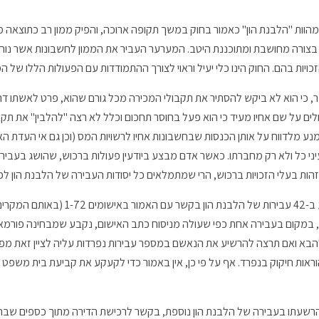
וות "הלבנת הון" כאמור בחוק במשך תקופה ארוכה, והפיק ממון רב כתוצאה מב
בצורה מחושבת ומתוכננת היטב. המערער העביר את הממון לחשבונות אשר נוה
ויות בהם. החוק הינו כלי יעיל וראוי לצורך ההתמודדות עם הפעולות הללו של ה
 כי הוא לא ביקש להסתיר את תקבולי המכירה מכל גורם שהוא, פרט לאשתו דהיום
ם על שם אחיו מעיד כי הוא פעל בחוסר תחכום וכלל לא רצה "להלבין" את תקב
 מלדווח על אותן הכנסות שבחשבונות אחיו לרשויות המס (וכן גם אי העדת ה
י כל ולא רק מחברתו. כאשר אדם מבצע ביודעין פעולות ברכוש, שהושג בעבירו
בעלי הזכויות ברכוש, הרי שמתמלאים כל יסודות העבירה של הלבנת הון לפי סעיף 3(א)(1
לגבי טענת המערער על כך שהורשע ב-42 עבירות של
), במקום בעבירה אחת כפי שעולה מניסוח כתב האישום, נקבע שמבחינה פורמאל
בא ואם תרצה להרשיע את הנאשם במספר עבירות נפרדות עליה לציין זאת מפו
ראות חיקוק בנפרד. אף על פי כן, אין באמור כדי לקעקע את קביעת בית משפ
שעתו בעבירה של הלבנת הון נוספת, בקשר לרכישת הדירה מתוך כספים שבחש