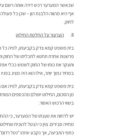
שכאשר המערער רכש דירה אותה רשם על שם
לחוק.
8.
הערעור על החלטת החילוט
פרשנות אחרת תחטא לתכליתו של החוק ותחי
ותעקר את כוחו של החוק לשמש ככלי אפקטי
במחיר נמוך יותר, אילו הוא היה מציג בפניו
בית משפט קמא צדק בקביעתו, לפיה אם ה
מן הסכום, החילוט יושלם מהכספים המוחזקי
בשווי הרכוש האסור.
יש לדחות את טענתו של המערער, כי ההח
מחייה סבירים. צוין כי הנטל להוכיח שחיל
כתפי התביעה, אך נקבע שזהו "נטל רדום" 