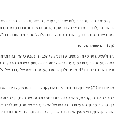
קילומטרז' ניכר מחבר בעלות ציי רכב, זייף את הספידומטר בכלי הרכב והפ
לו הם מבעלות פרטית וכאילו צברו את המרחק הרשום, ונמכרו במחיר הגבוה 
 בשני חשבונות בנק, בהם היה מיופה כוח ונוהלו על שם אחיו המתגורר בחו"ל.
קל) – הרשעת המערער
ות ולטשטש את מקור הכספים, פירות מעשיי העבירה. נקבע כי המדינה הוכיחה
הינה למעשה בבעלות המערער ונרכשה כמעט כולה מתוך חשבונות הבנק (גם 
כי בהם המערער הפקיד את התקבולים ממכירת הרכב בלפחות 42 מקרים, ולכן הורשע המערער בביצו
מרמה, עבירות מס והלבנת הון.
אור בקשת המדינה על פי סעיף 21 לחוק לחילוט התקבולים, שהוכח כי הוסתרו בחשבונות על שם האח, וכן 
, נקבע כי מכיוון שהבעלות בדירה היא של המערער ולא של אחיו, ניתן לחלט 
הנובע מן הזיוף, כפי שטען המערער. משכך, כל סכום התקבולים, אשר הוכח כי 