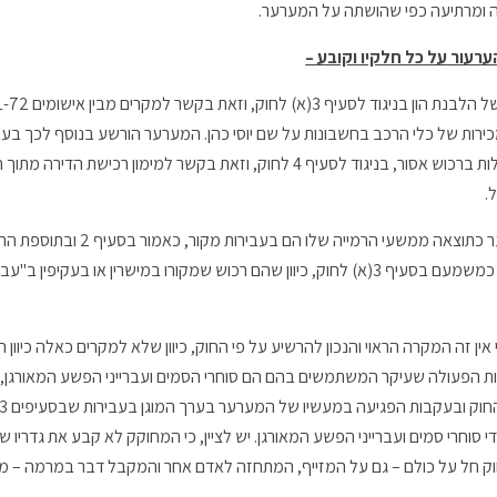
ה ומרתיעה כפי שהושתה על המערער.
עור על כל חלקיו וקובע –
ירות של כלי הרכב בחשבונות על שם יוסי כהן. המערער הורשע בנוסף לכך בעב
בניגוד לסעיף 3(א) לחוק ובעבירה של פעילות ברכוש אסור, בניגוד לסעיף 4 לחוק, וזאת בקשר ל
.
מקורם של התקבולים שצבר המערער כתוצאה ממשעי 
ין זה המקרה הראוי והנכון להרשיע על פי החוק, כיוון שלא למקרים כאלה כיוון 
 הפעולה שעיקר המשתמשים בהם הם סוחרי הסמים ועברייני הפשע המאורגן, אך
סוחרי סמים ועברייני הפשע המאורגן. יש לציין, כי המחוקק לא קבע את גדריו
וק חל על כולם – גם על המזייף, המתחזה לאדם אחר והמקבל דבר במרמה – מ