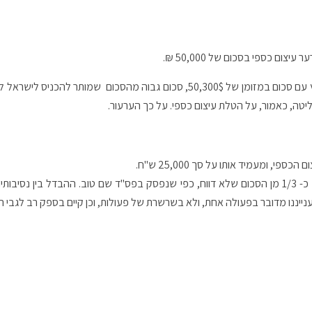
ם כספי בסכום של 50,000 ₪.
המערער, איש עסקים תאילנדי, הגיע לארץ עם סכום במזומן של 50,300$, סכום גבוה מהסכום
יטה, כאמור, על הטלת עיצום כספי. על כך הערעור.
י, ומעמיד אותו על סך 25,000 ש"ח.
העיצום הכספי שהוטל הינו בשיעור כ- 1/3 מן הסכום שלא דווח, כפי שנפסק בפס"ד שם טוב. ההבדל 
ייננו מדובר בפעולה אחת, ולא בשרשרת של פעולות, וכן קיים בספק רב לגבי הי