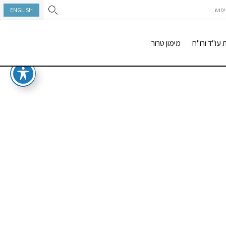
וש:
ENGLISH
 עו"ד ורו"ח
מימון טרור