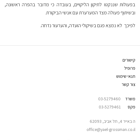
בפעולות שננקטו לתיקון הליקויים, בעובדה כי מדובר בהפרה ראשונה,
ובשיתוף פעולה מצד המערערת עם אנשי הביקורת.
לפיכך לא נמצא פגם בשיקולי הועדה, והערעור נדחה.
קישורים
פרופיל
תנאי שימוש
צור קשר
משרד
03-5279460
פקס
03-5279461
ה באייר 4, תל אביב, 62093
office@yael-grossman.co.il