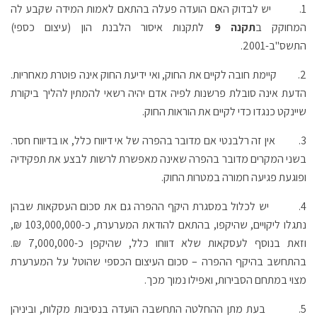
1. יש לבדוק האם הועדה פעלה בהתאם לאמות המידה שקבע לה
המחוקק ב
תקנה 9
לתקנות איסור הלבנת הון (עיצום כספי)
התשס"ב-2001.
2. קיימת חובה לקיים את החוק, ואי ידיעת החוק אינה פוטרת מאחריות.
הדעת אינה סובלת פרשנות לפיה אדם יהיה רשאי להמתין להליך ביקורת
שיינקט כנגדו כדי לקיים את הוראות החוק.
3. אין זה רלבנטי אם מדובר בהפרה של אי דיווח כלל, או בדיווח חסר.
בשני המקרים מדובר בהפרה שאינה מאפשרת לרשות לבצע את תפקידיה
ופוגעת פגיעה חמורה במטרות החוק.
4. יש לכלול במסגרת היקף ההפרה גם את סכום העסקאות שבהן
נתגלו ליקויים, שהיקפו, בהתאם להודאת המערערת, כ-103,000,000 ₪,
וזאת בנוסף לעסקאות שלא דווחו כלל, שהיקפן כ-7,000,000 ₪.
בהתחשב בהיקף ההפרה – סכום העיצום הכספי שהוטל על המערערת
מצוי במתחם הסבירות, ואפילו נמוך מכך.
5. בעת מתן ההחלטה התחשבה הועדה בנסיבות מקלות, וביניהן