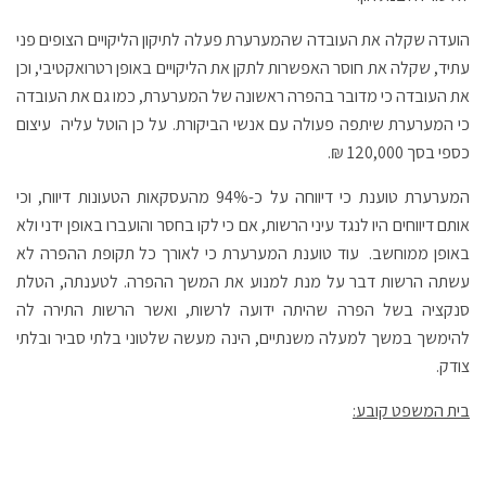
הועדה שקלה את העובדה שהמערערת פעלה לתיקון הליקויים הצופים פני
עתיד, שקלה את חוסר האפשרות לתקן את הליקויים באופן רטרואקטיבי, וכן
את העובדה כי מדובר בהפרה ראשונה של המערערת, כמו גם את העובדה
כי המערערת שיתפה פעולה עם אנשי הביקורת. על כן הוטל עליה עיצום
כספי בסך 120,000 ₪.
המערערת טוענת כי דיווחה על כ-94% מהעסקאות הטעונות דיווח, וכי
אותם דיווחים היו לנגד עיני הרשות, אם כי לקו בחסר והועברו באופן ידני ולא
באופן ממוחשב. עוד טוענת המערערת כי לאורך כל תקופת ההפרה לא
עשתה הרשות דבר על מנת למנוע את המשך ההפרה. לטענתה, הטלת
סנקציה בשל הפרה שהיתה ידועה לרשות, ואשר הרשות התירה לה
להימשך במשך למעלה משנתיים, הינה מעשה שלטוני בלתי סביר ובלתי
צודק.
בית המשפט קובע: