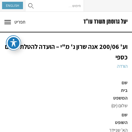
חיפוש:
ENGLISH
תפריט
ggle
tion
וע' 200/06 אנה שרון נ' מ"י – הועדה להטלת עיצום
כספי
הורדה
שם
בית
המשפט
שלום (ים)
שם
השופט
הא' שניידר