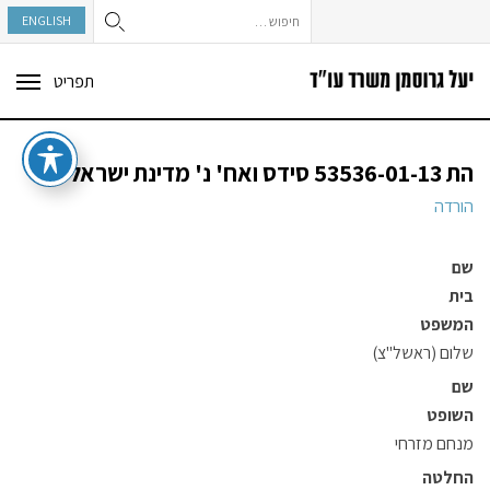
חיפוש:
ENGLISH
תפריט
ggle
tion
הת 53536-01-13 סידס ואח' נ' מדינת ישראל
הורדה
שם
בית
המשפט
שלום (ראשל"צ)
שם
השופט
מנחם מזרחי
החלטה