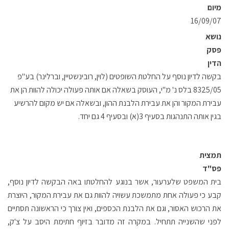
מיום
16/09/07
נושא
פסק
הדין
בקשה לדיון נוסף על החלטת השופטים (לוין, רובינשטיין, וברלינר) בע"פ
8325/05 בלס נ' מ"י, העוסק בשאלה אם אותה פעולה יכולה להוות הן את
עבירת המקור והן את עבירת הלבנת ההון, ובשאלה אם יש מקום להרשיע
בגין אותה התנהגות בסעיף 3(א) ובסעיף 4 גם יחד.
תמצית
פס"ד
בית המשפט שלערעור, אשר בנוגע להחלטתו באה הבקשה לדיון נוסף,
קבע כי פעולה אחת מתמשכת עשויה להוות גם את עבירת המקור, היוצרת
את הרכוש האסור, וגם את הלבנת הכספים, ואין צורך כי הראשונה תסתיים
לפני שהשנייה תתחיל. במקרה זה מדובר בזיוף חתימת היסב על צ'ק,