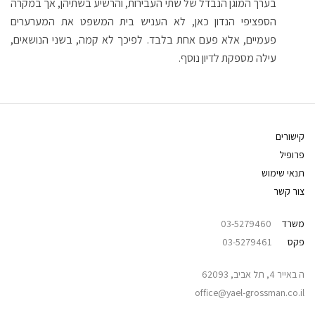
בערך המוגן הנבדל של שתי העבירות, והרשיע בשתיהן, אך במקרה
הספציפי הנדון כאן, לא העניש בית המשפט את המערערים
פעמיים, אלא פעם אחת בלבד. לפיכך לא קמה, בשני הנושאים,
עילה מספקת לדיון נוסף.
קישורים
פרופיל
תנאי שימוש
צור קשר
משרד
03-5279460
פקס
03-5279461
ה באייר 4, תל אביב, 62093
office@yael-grossman.co.il