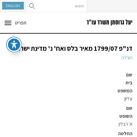
חיפוש:
ENGLISH
תפריט
ggle
tion
דנ"פ 1799/07 מאיר בלס ואח' נ' מדינת ישראל
הורדה
שם
בית
המשפט
עליון
שם
השופט
א' רבלין
החלטה