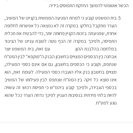
הכשר אוטומטי להמשך החזקת התפוסים בידיה.
בית המשפט קובע כי למרות הפגיעה הממשית בקניינו של המשיב,
הערר מתקבל בחלקו. במקרה זה לא נמצאה כל אפשרות לחלופה
אחרת, שפגיעתה בזכות הקניין פחותה יותר, כדי להבטיח את תכלית
התפיסה, ולפיכך במקרה זה הכף נוטה לטובת עניינו של הציבור
במלחמה בהלבנת ההון. עם זאת, בית המשפט יוצר
אבחנה בין הכספים המצויים בחשבון הבנק ה"מוקפא" לבין המט"ח
שנתפס, וקובע כי הכספים בחשבון, גם אם אינם כספי המעילה,
מצויים בחשבון בנק אליו הועברו כספי המעילה. לעומת זאת, הוא
אינו מוצא כל זיקה בין המט"ח שנתפס לבין פעילותו של המשיב
בכספי העבירה, ולפיכך קובע ביהמ"ש כי תפיסת רכוש זה עשויה
להיות בלתי מידתית בנסיבות העניין. לפיכך נדחה הערר ככל שהוא
נוגע למט"ח.