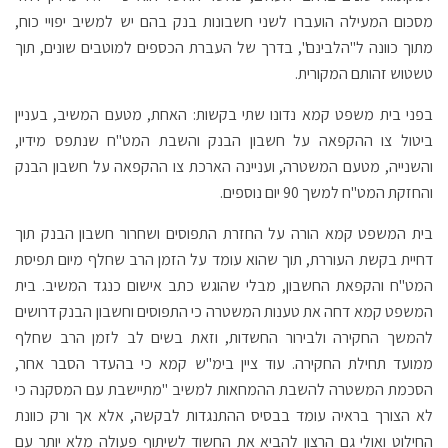
מסכום המעילה הועברו לשני חשבונות בנק בהם יש למשיב יפויי כוח,
מתוך כוונה ל"הלבינם", בדרך של העברת הכספים למוטבים שונים, תוך
טשטוש זהותם המקורית.
בפני בית משפט קמא נדונו שתי בקשות: האחת, מטעם המשיב, בעניין
ביטול צו ההקפאה על חשבון הבנק והשבת המט"ח שנתפס מידיו,
והשנייה, מטעם המשטרה, ועניינה הארכת צו ההקפאה על חשבון הבנק
והחזקת המט"ח למשך 90 יום נוספים.
בית המשפט קמא הורה על החזרת התפוסים ושחרור חשבון הבנק תוך
דחיית בקשת העוררת, תוך שהוא עומד על הזמן הרב שחלף מיום תפיסת
המט"ח והקפאת החשבון, מבלי שהוגש כתב אישום כנגד המשיב. בית
המשפט קמא דחה את טענות המשטרה כי התפוסים וחשבון הבנק דרושים
להמשך החקירה ולבירור החשדות, וזאת בשים לב לזמן הרב שחלף
ממועד תחילת החקירה. עוד ציין בימ"ש קמא כי בהעדר הסבר אחר,
הסכמת המשטרה להשבת ההמחאות למשיב "מתיישבת עם המסקנה כי
לא הצורך בראיה עומד בבסיס ההתנגדות לבקשה, אלא אך ורק כוונת
החילוט ואולי גם הרצון להביא את החשוד לשיתוף פעולה מלא יותר עם