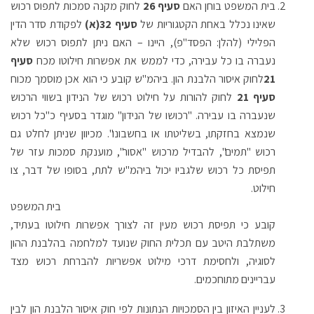
בית המשפט בוחן האם
סעיף 26
לחוק מקנה סמכות לתפוס רכוש
שאינו נכלל באחת הקטגוריות של
סעיף 32(א)
לפקודת סדר הדין
הפלילי (להלן: הפסד"פ), היינו – האם ניתן לתפוס רכוש שלא
נעברה בו כל עבירה, כדי לממש את אפשרות חילוטו מכח
סעיף
21
לחוק איסור הלבנת הון. ביהמ"ש קובע כי הוא אכן מוסמך מכוח
סעיף 21
לחוק להורות על חילוט רכוש של הנידון בשווי הרכוש
שנעברה בו עבירה. "רכושו של הנידון" מוגדר בסעיף כ"כל רכוש
שנמצא בחזקתו, בשליטתו או בחשבונו". מכיוון שניתן לחלט גם
רכוש "תמים", להבדיל מרכוש "אסור", מוענקת סמכות עזר של
תפיסת כל רכוש שלגביו יכול ביהמ"ש לתת, בסופו של דבר, צו
חילוט.
בית המשפט
קובע כי תפיסת רכוש מעין זה לצורך אפשרות חילוטו בעתיד,
משתלבת היטב עם תכלית החוק שנועד למלחמה בהלבנת ההון
לסוגיה, ולחסימת דרכי מילוט אפשריות להברחת רכוש מצד
עבריינים מתוחכמים.
לעניין האיזון בין הסמכויות הנתונות לפי חוק איסור הלבנת הון לבין