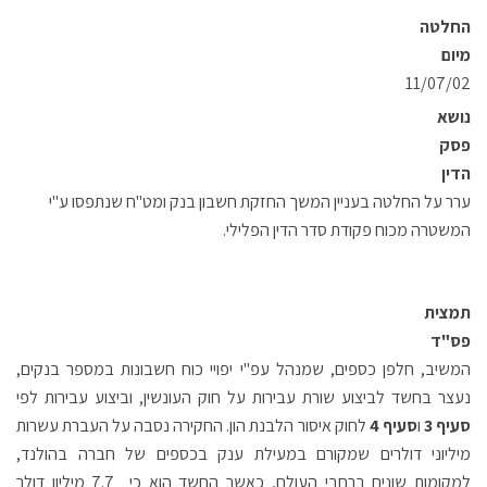
החלטה
מיום
11/07/02
נושא
פסק
הדין
ערר על החלטה בעניין המשך החזקת חשבון בנק ומט"ח שנתפסו ע"י
המשטרה מכוח פקודת סדר הדין הפלילי.
תמצית
פס"ד
המשיב, חלפן כספים, שמנהל עפ"י יפויי כוח חשבונות במספר בנקים,
נעצר בחשד לביצוע שורת עבירות על חוק העונשין, וביצוע עבירות לפי
סעיף 3
ו
סעיף 4
לחוק איסור הלבנת הון. החקירה נסבה על העברת עשרות
מיליוני דולרים שמקורם במעילת ענק בכספים של חברה בהולנד,
למקומות שונים ברחבי העולם, כאשר החשד הוא כי 7.7 מיליון דולר