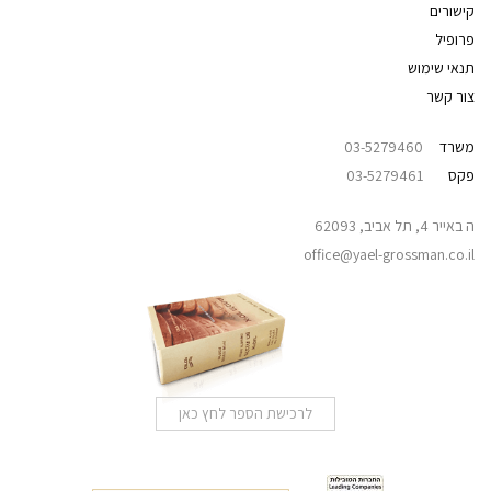
קישורים
פרופיל
תנאי שימוש
צור קשר
משרד
03-5279460
פקס
03-5279461
ה באייר 4, תל אביב, 62093
office@yael-grossman.co.il
לרכישת הספר לחץ כאן