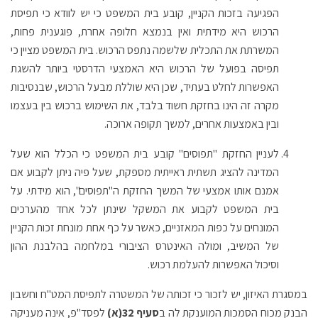
הפגיעה בזכות הקניין, קובע בית המשפט כי יש לוודא כי תפיסת
הרכוש היא מידתית ואין בנמצא חלופה אחרת, פוגענית פחות,
המשרתת את התכלית שלשמה נתפס הרכוש. בית המשפט מציין כי
תפיסה בפועל של הרכוש היא האמצעי הדרסטי ביותר להשגת
האפשרות לחלט בעתיד, שכן היא שוללת מבעל הרכוש, שבנסיבות
מקרה זה הינו בחזקת חשוד בלבד, את השימוש ברכוש בין בעצמו
ובין באמצעות אחרים, למשך תקופה ארוכה.
לעניין החזקת "תפוסים" קובע בית המשפט כי הכלל הוא שעל
המדינה להציג תשתית ראייתית מספקת, שעל פיה ניתן לקבוע אם
אמנם אותו אמצעי של המשך החזקת ה"תפוסים", הוא מידתי. על
בית המשפט לקבוע את המשקל שינתן לכל אחד מהערכים
המונחים על כפות המאזניים, כאשר על כף אחת מונחת זכות הקניין
של המשיב, ומולה האינטרס הציבורי במלחמה בהלבנת ההון
וסיכול האפשרות להעלמת רכוש.
במסגרת האיזון, יש לזכור כי זכותה של המשטרה לתפיסת המט"ח וחשבון
הבנק מכוח הסמכות המוענקת לה ב
סעיף 32(א)
לפסד"פ, אינה מעניקה