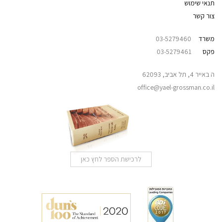
תנאי שימוש
צור קשר
משרד
03-5279460
פקס
03-5279461
ה באייר 4, תל אביב, 62093
office@yael-grossman.co.il
לרכישת הספר לחץ כאן