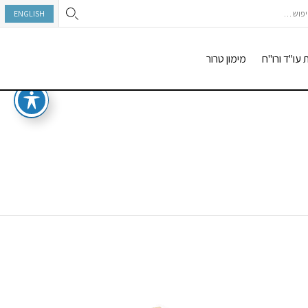
וש:
ENGLISH
 עו"ד ורו"ח
מימון טרור