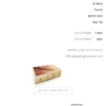
קישורים
פרופיל
תנאי שימוש
צור קשר
משרד
03-5279460
פקס
03-5279461
ה באייר 4, תל אביב, 62093
office@yael-grossman.co.il
לרכישת הספר לחץ כאן