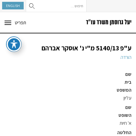
חיפוש:
ENGLISH
תפריט
ggle
tion
ע"פ 5140/13 מ"י נ' אוסקר אברהם
הורדה
שם
בית
המשפט
עליון
שם
השופט
א' חיות
החלטה