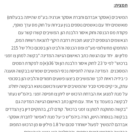
תמצית:
המשיבים (אוסקר אברהם וחברת אוסקר אנרגיה בע"מ שהייתה בבעלותו)
מואשמים יחד עם נאשמים נוספים בגין עבירות על חוק מס ערך מוסף,
פקודת מס הכנסה וחוק איסור הלבנת הון. המשיבים קשרו קשר עם
הנאשמים הנוספים לביצוע תוכנית רחבת היקף להונאת רשויות המס,
התחמקו מתשלומי מע"מ ומס הכנסה והלבינו הון בסכום כולל של 215
מליון ₪. יחד עם הגשת כתב האישום הגישה המדינה "בקשה למתן צו זמני
ברכוש" לפי ס' 23 לחוק איסור הלבנת הון וס' 36ו(א)מ לפקודת הסמים
המסוכנים. המדינה עטרה לתפיסת נכסי המשיבים שפורטו בבקשה וטענה
כי בידיה ראיות לכך שהמשיבים ביצעו פשעים חמורים והלבינו הון בסכומי
עתק, וכי קיים סיכוי סביר שהמשיבים יורשעו ורכושם נושא הבקשה יחולט.
על מנת למנוע את הברחת הרכוש יש ליתן צו תפיסה זמני. ביהמ"ש נעתר
לבקשה במעמד צד אחד. עם תיקון כתב האישום הגישה המדינה גם
"בקשה מתוקנת למתן צו זמני ברכוש". קודם לכן, בהתקיים דיון בין הצדדים
בבקשה בנוסחה הישן, הורה ביהמ"ש כי על מנת לאפשר לחברת אוסקר-
אברהם להמשיך לפעול ישוחרר סכום של 1.8 מיליון ₪ מן הרכוש התפוס.