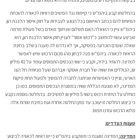
בבקשה התקיימו דיונים נוספים, וההחלטה היא נושא הערעורים.
בהחלטתו קבע ביהמ"ש כי קיימות נגד המשיבים ראיות לכאורה להוכחת
המיוחס להם בכתב האישום בכל הנוגע לעבירות על חוק איסור הלבנת הון.
ביהמ"ש ציין כי השאלה האם תשלום שנחסך מאדם בשל פעולת מרמה
שביצע עשוי להיחשב כ"רכוש אסור" לעניין חוק איסור הלבנת הון, היא
שאלה שטרם הוכרעה בפסיקה, אך לא נדרש לה מענה בשלב בחינת
הראיות לכאורה. ביהמ"ש פנה לבחון מהו סכום הרכוש שיש לאפשר
למדינה להותיר בידיה, וקבע כי שווי הנכסים התפוסים עומד על 41 מיליון
₪, הכוללים את שוויה של חברת אוסקר-אברהם שעל מניותיה חל הצו
הארעי, וציין כי האפשרות שניתנה לחברה להמשיך ולפעול תחת פיקוח
המדינה, לא מונעת הכללת שוויה במסגרת הנכסים התפוסים. כמו כן
הוחלט על החזרת רכוש בשווי 5 מיליון ₪ למשיבים. בהחלטה נוספת נקבע
כי ביצוע החלטה זו יעוכב עד מתן החלטה אחרת ועת כתיבת שורות אלה
מלוא הרכוש עודנו תפוס.
טענות הצדדים:
המדינה:
המדינה טוענת כי משקבע ביהמ"ש כי יש ראיות לכאורה לביצוע