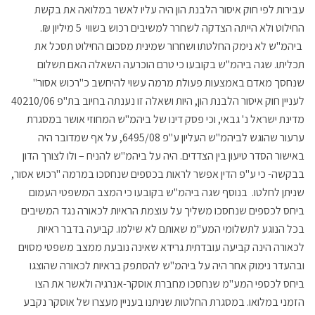
עבירות לפי חוק איסור הלבנת הון היה עליו לאשר במלואה את בקשת
החילוט ולא הייתה הצדקה לשחרר למשיבים רכוש בשווי 5 מיליון ₪.
ביהמ"ש לא נימק החלטתו ושחרור שמינית מסכום החילוט תסכל את
תכליתו. שגה ביהמ"ש בקובעו כי טרם הוכרעה השאלה האם תשלום
שנחסך מאדם באמצעות פעולת מרמה עשוי להיחשב כ"רכוש אסור"
לעניין חוק איסור הלבנת הון, היות ושאלה זו נענתה בחיוב בת"פ 40210/06
מדינת ישראל נ' גבאי, וכי פסק דינו של ביהמ"ש המחוזי אושר במסגרת
ערעור שהוגש לביהמ"ש העליון ע"פ 6495/08, על אף שמדובר היה
באישור הסדר טיעון בין הצדדים. היה על ביהמ"ש להניח – ולו לצורך הדון
בבקשה- כי ע"פ הדין אפשר לראות בכספים שנחסכו במרמה "רכוש אסור,
שניתן לחלטו. בנוסף שגה ביהמ"ש בקובעו כי המצב המשפטי העמום
ביחס לכספים שנחסכו משליך על עוצמת הראיות לכאורה נגד המשיבים
בכל הנוגע לתשלומי המע"מ שאותם לא שילמו. קביעה בדבר ראיות
לכאורה הינה קביעה עובדתית גרידא שאינה נובעת ממצב משפטי מסוים
ובהעדר נימוק אחר היה על ביהמ"ש להסתפק בראיות לכאורה שהוצגו
ביחס לכספי המע"מ שנחסכו מחברת אוסקר-אנרגיה ולאשר את הצו
הזמני במלואו. במסגרת החלטות שניתנו בעניין מעצרו של אוסקר נקבע