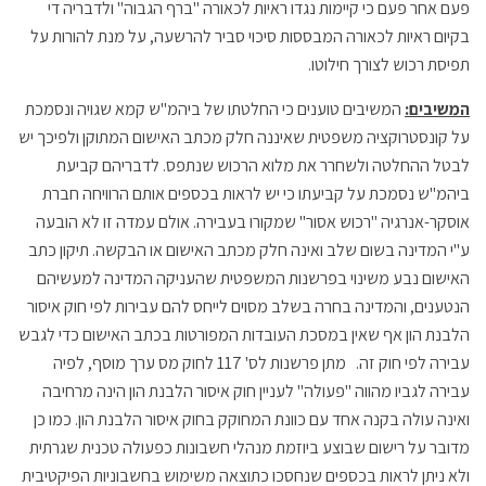
פעם אחר פעם כי קיימות נגדו ראיות לכאורה "ברף הגבוה" ולדבריה די
בקיום ראיות לכאורה המבססות סיכוי סביר להרשעה, על מנת להורות על
תפיסת רכוש לצורך חילוטו.
המשיבים:
המשיבים טוענים כי החלטתו של ביהמ"ש קמא שגויה ונסמכת
על קונסטרוקציה משפטית שאיננה חלק מכתב האישום המתוקן ולפיכך יש
לבטל ההחלטה ולשחרר את מלוא הרכוש שנתפס. לדבריהם קביעת
ביהמ"ש נסמכת על קביעתו כי יש לראות בכספים אותם הרוויחה חברת
אוסקר-אנרגיה "רכוש אסור" שמקורו בעבירה. אולם עמדה זו לא הובעה
ע"י המדינה בשום שלב ואינה חלק מכתב האישום או הבקשה. תיקון כתב
האישום נבע משינוי בפרשנות המשפטית שהעניקה המדינה למעשיהם
הנטענים, והמדינה בחרה בשלב מסוים לייחס להם עבירות לפי חוק איסור
הלבנת הון אף שאין במסכת העובדות המפורטות בכתב האישום כדי לגבש
עבירה לפי חוק זה. מתן פרשנות לס' 117 לחוק מס ערך מוסף, לפיה
עבירה לגביו מהווה "פעולה" לעניין חוק איסור הלבנת הון הינה מרחיבה
ואינה עולה בקנה אחד עם כוונת המחוקק בחוק איסור הלבנת הון. כמו כן
מדובר על רישום שבוצע ביוזמת מנהלי חשבונות כפעולה טכנית שגרתית
ולא ניתן לראות בכספים שנחסכו כתוצאה משימוש בחשבוניות הפיקטיבית