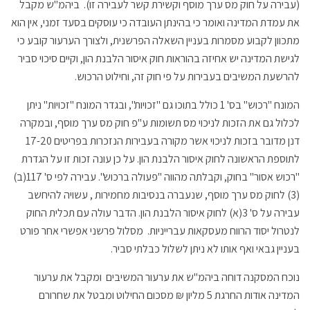
(עבירה על חוק מס ערך מוסף וקשירת קשר לעבירה זו). ביהמ"ש מקבל
את עמדת המדינה ואומר כי בהינתן העובדה כי עוסקים בסעד זמני, אין הוא
מתכוון לקבוע מסמרות בעניין השאלה הפרשנית, ולצורך הערעור קובע כי
לגישת המדינה יש אחיזה בהוראות חוק איסור הלבנת הון, וקיים סיכוי סביר
להרשעת המשיבים בעבירות על פי חוק זה, וחילוט הרכוש.
המונח "רכוש" בס' 1 כולל בתוכו גם "זכויות", ובגדר המונח "זכויות" ניתן
לכלול גם את הזכות לניכוי מס תשומות ע"פ חוק מס ערך מוסף, ובמקרה
דנן מדובר בזכות לניכוי אשר מקורה בעבירות הנזכרות בפריטים 17-20
לתוספת הראשונה לחוק איסור הלבנת הון. על כן עונה זכות זו על הגדרת
"רכוש אסור" בחוק, וקבלתה מהווה "פעולה ברכוש". עבירה לפי ס' 117(ב)
(3) לחוק מס ערך מוסף, שנעברה בנסיבות מחמירות , עשויה להיחשב
עבירה על ס' 3(א) לחוק איסור הלבנת הון. הדבר עולה עם תכלית החוק
לנטרול יסוד הרווח מעסקאות עברייניות. מסלול פרשני אפשרי אחר פורט
בעניין גבאי ואף אותו לא ניתן לשלול כבלתי סביר.
נוכח המסקנה דוחה ביהמ"ש את ערעור המשיבים ומקבל את ערעור
המדינה אודות החרגת 5 מליון ₪ מסכום החילוט ומבטל את שחרורם