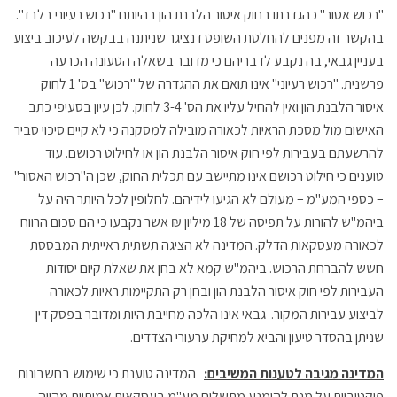
"רכוש אסור" כהגדרתו בחוק איסור הלבנת הון בהיותם "רכוש רעיוני בלבד".
בהקשר זה מפנים להחלטת השופט דנציגר שניתנה בבקשה לעיכוב ביצוע
בעניין גבאי, בה נקבע לדבריהם כי מדובר בשאלה הטעונה הכרעה
פרשנית. "רכוש רעיוני" אינו תואם את ההגדרה של "רכוש" בס' 1 לחוק
איסור הלבנת הון ואין להחיל עליו את הס' 3-4 לחוק. לכן עיון בסעיפי כתב
האישום מול מסכת הראיות לכאורה מובילה למסקנה כי לא קיים סיכוי סביר
להרשעתם בעבירות לפי חוק איסור הלבנת הון או לחילוט רכושם. עוד
טוענים כי חילוט רכושם אינו מתיישב עם תכלית החוק, שכן ה"רכוש האסור"
– כספי המע"מ – מעולם לא הגיעו לידיהם. לחלופין לכל היותר היה על
ביהמ"ש להורות על תפיסה של 18 מיליון ₪ אשר נקבעו כי הם סכום הרווח
לכאורה מעסקאות הדלק. המדינה לא הציגה תשתית ראייתית המבססת
חשש להברחת הרכוש. ביהמ"ש קמא לא בחן את שאלת קיום יסודות
העבירות לפי חוק איסור הלבנת הון ובחן רק התקיימות ראיות לכאורה
לביצוע עבירות המקור. גבאי אינו הלכה מחייבת היות ומדובר בפסק דין
שניתן בהסדר טיעון והביא למחיקת ערעורי הצדדים.
המדינה מגיבה לטענות המשיבים:
המדינה טוענת כי שימוש בחשבונות
פיקטיביות על מנת להימנע מתשלום מע"מ בעסקאות אמיתיות מהווה