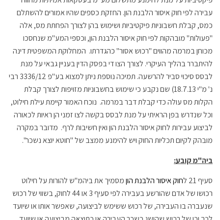
עבירה לפי חוק איסור הלבנת הון. החזקת כספים שהיו אמורים להשתלם
כמס, קבלת חשבוניות פיקטיביות ושימוש בהן לצורך הפחתת מס, אלה
"פעולות" מובהקות לפי חוק איסור הלבנת הון, וכספי המע"מ שנחסכו
מכוחן במרמה מהווים "רכוש אסור" כהגדרתו. המחלוקת המשפטית דינה
להיתברר בהליך העיקרי. לצורך הצו די בפסק הדין בעניין גבאי על מנת
לבסס סיכוי סביר להרשעה. תמיכה נוספת ניתן למצוא בע"פ 3336/12 רבי
נ' מ"י 18.7.13) שם נקבע כי שימוש בחשבוניות מזויפות לצורך קבלת
הקלות מס עולה כדי קבלת דבר במרמה. נוכח האמור קיימת עילת חילוט,
וכל שנדרש בפן הראיתי על מנת לבסס בקשה לצו זמני הן ראיות לכאורה
לביצוע עבירות לחוק איסור הלבנת הון ואין חשיבות לרף. מדובר במקרה
מובהק לקיום תכליות החוק ויש להימנע ממצב של "חוטא יוצא נשכר".
ביה"מ קובע:
סעיף 21 ל
חוק איסור הלבנת הון
מסמיך את ביהמ"ש להורות על חילוט
רכושו של אדם שהורשע בעבירה לפי סעיף 3 או 44 לחוק, בשווי של רכוש
שנעברה בו העבירה, של רכוש ששימש לביצועה, שאפשר אותו או שיועד
לכך וכן של רכוש שהושג כשכר העבירה או כתוצאה מביצועה או שיועד