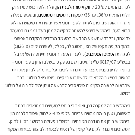
לכך. בהתאם לס' 23 ל
חוק איסור הלבנת הון
, על חילוט רכוש לפי החוק
חלות הוראות ס' 36ג עד 36י ל
פקודת הסמים המסוכנים
, ובסעיפים אלה
מוסדר האופן שבו ניתן לעתור לסעד זמני אשר יבטיח את מימוש החילוט
בבוא העת. ביהמ"ש רשאי להיעתר לבקשה למתן סעד זמני גם במעמד
צד אחד, ובלבד שתשמע הבקשה במעמד הצדדים בהקדם האפשרי
ובתוך תקופת תקפו של הצו, המוגבלת, ככלל, לעשרה ימים (ס' 36ו(ג)
ל
פקודת הסמים המסוכנים
). לעניין הסעד הזמני התייחסה הש' ארבל
בבש"פ 6817/07 מ"י נ' סיטבון שם נפסק כי בשלב הדיון בסעד זמני –
בדומה לדיון בעניין מעצר עד תום ההליכים- על ביהמ"ש לבחון את דיות
הראיות במישור הלכאורי ולהשתכנע כי קיים "פוטנציאל חילוט" בכך
שהראיות לכאורה מקיימות סיכוי סביר להרשעה וניתן יהיה להורות על חילוט
רכושו.
ביהמ"ש פונה למקרה דנן, ואומר כי ביחס למעשים המתוארים בכתב
האישום, נטען כי הם מהווים עבירות על פי ס' 3-4 לחוק איסור הלבנת הון.
ביהמ"ש בוחן את הגדרת המונחים "רכוש" ו"פעולה ברכוש" בס' 1 לחוק.
המשיבים אינם חולקים על קיומן של ראיות לכאורה לביצוע עבירות המקור