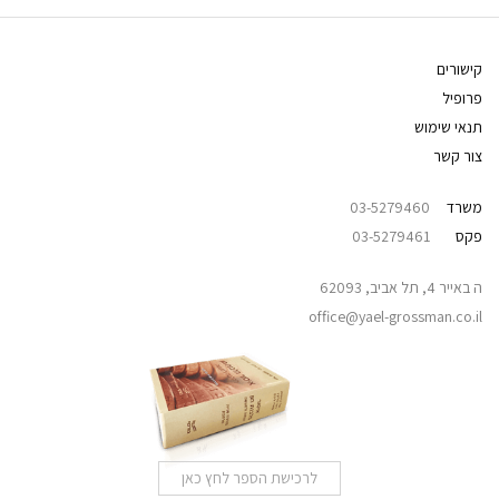
קישורים
פרופיל
תנאי שימוש
צור קשר
משרד
03-5279460
פקס
03-5279461
ה באייר 4, תל אביב, 62093
office@yael-grossman.co.il
לרכישת הספר לחץ כאן