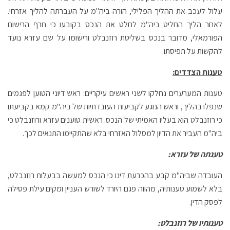
עלול לעכב את ההליך הפלילי, הורה ביה"מ על העברתה להליך אזרחי.
לאחר הליך החליט ביה"מ לחלט את הנכס בקובעו כי חרף הרישום
הפורמאלי, מדובר בנכס בשליטת רוזנבלט ורישומו על שם עזרא נועד
להקשות על תפיסתו.
טענות הצדדים:
טענות המערערים נחלקו לשני ראשים עיקריים: ראש דיוני הטוען לפגמים
שנפלו בהליך, וראש הנוגע לקביעות העובדתיות של ביה"מ קמא בקביעתו
כי רוזנבלט הוא בעליו האמיתי של הנכס. ראשית טוענים עזרא ורוזנבלט כי
ביה"מ העביר את הדיון למסלול האזרחי בלא שהתקיימו התנאים לכך.
טענתה של עזרא:
העובדה שביה"מ קבע בהכרעת דינו כי הנכס למעשה בבעלות רוזנבלט,
בלא לשמוע טענותיה, מהווה פגם היורד לשורש העניין ומקים עילת פסילה
לפסק הדין.
טענותיו של רוזנבלט: