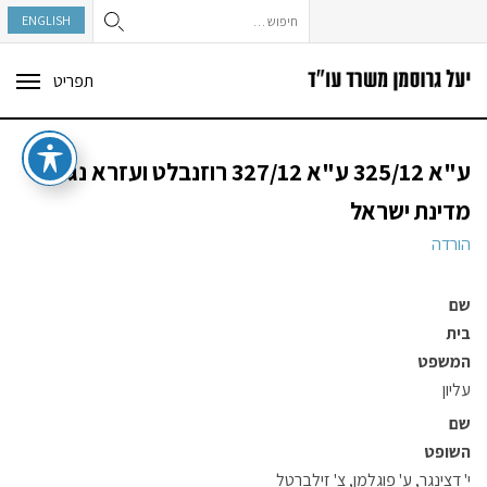
חיפוש:
ENGLISH
תפריט
ggle
tion
ע"א 325/12 ע"א 327/12 רוזנבלט ועזרא נגד
מדינת ישראל
הורדה
שם
בית
המשפט
עליון
שם
השופט
י' דצינגר, ע' פוגלמן, צ' זילברטל