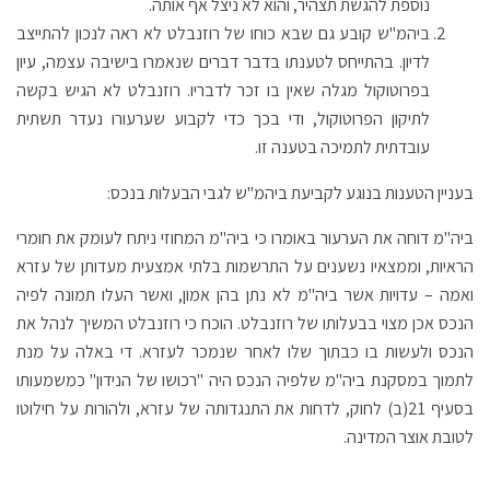
נוספת להגשת תצהיר, והוא לא ניצל אף אותה.
ביהמ"ש קובע גם שבא כוחו של רוזנבלט לא ראה לנכון להתייצב
לדיון. בהתייחס לטענתו בדבר דברים שנאמרו בישיבה עצמה, עיון
בפרוטוקול מגלה שאין בו זכר לדבריו. רוזנבלט לא הגיש בקשה
לתיקון הפרוטוקול, ודי בכך כדי לקבוע שערעורו נעדר תשתית
עובדתית לתמיכה בטענה זו.
בעניין הטענות בנוגע לקביעת ביהמ"ש לגבי הבעלות בנכס:
ביה"מ דוחה את הערעור באומרו כי ביה"מ המחוזי ניתח לעומק את חומרי
הראיות, וממצאיו נשענים על התרשמות בלתי אמצעית מעדותן של עזרא
ואמה – עדויות אשר ביה"מ לא נתן בהן אמון, ואשר העלו תמונה לפיה
הנכס אכן מצוי בבעלותו של רוזנבלט. הוכח כי רוזנבלט המשיך לנהל את
הנכס ולעשות בו כבתוך שלו לאחר שנמכר לעזרא. די באלה על מנת
לתמוך במסקנת ביה"מ שלפיה הנכס היה "רכושו של הנידון" כמשמעותו
בסעיף 21(ב) לחוק, לדחות את התנגדותה של עזרא, ולהורות על חילוטו
לטובת אוצר המדינה.