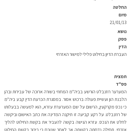
החלטה
מיום
21/01/13
נושא
פסק
הדין
העברת הדיון בחילוט פלילי למישור האזרחי
תמצית
פס"ד
המערער רוזנבלט הורשע בביה"מ המחוזי בשורה ארוכה של עבירות ובהן
הלבנת הון ועשיית פעולה ברכוש אסור. במסגרת הכרעת הדין קבע ביה"מ
כי נכס מקרקעין, הרשום על שם המערערת עזרא, הוא למעשה בבעלותו
של רוזנבלט. על רקע קביעה זו תיקנה המדינה את כתב האישום וביקשה
לחלט את הנכס. עזרא הגישה בקשה להעביר את בקשת החילוט להליך
אזרחי, תחילה נדחתה בקשתה אך לאחר שנוכח כי בירור בקשת החילוט