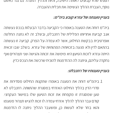
לעונש שהיו קבועים לאותה הישיבה, והיות וההליך התנהל נם נגד נאשם
נוסף, העברת ההליך הגשימה את תכלית ההעברה.
בעניין טענתה של עזרא קובע ביה"מ:
ביה"מ דוחה את הטענה באומרו כי הקביעה בדבר הבעלות בנכס נעשתה
אגב קביעת אחריותו הפלילית של רוזנבלט, ובשלב זה לא נתנה החלטה
אופרטיבית בבקשת החילוט, אשר לא עמדה על הפרק. קביעה זו נעשתה
בהתאם לדין ולא פגעה בזכויותיה המהותיות של עזרא. בשלב שבו זכאית
הייתה עזרא לזכות הטיעון היא מימשה את זכותה והגישה שני תצהירים ואף
נחקרה עליהם, וניתנה לה ההזדמנות להוכיח שרכשה את הנכס כדין.
בעניין טענותיו של רוזנבלט:
ביהמ"ש דוחה את הטענה באומרו שתקנות החילוט מסדירות את
סדרי הדין בהליך החילוט האזרחי במסגרת שהתוותה. רוזנבלט לא
טען שמסגרת זו מקפחת את זכות הטיעון שלו במישור העקרוני.
קודם עבר ההליך להליך אזרחי עמדה לו זכות להגיש תצהיר מטעמו
והוא בחר שלא לעשות כן, ומשעבר ההליך ניתנה לו הזדמנות