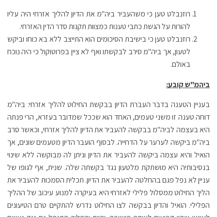
רוזנבלט טען כי משהעביר ביה"מ את הדיון להליך אזרחי היה עליו
להורות על הגשת כתבי טענות כמצוות תקנות סדר הדין האזרחי.
רוזנבלט טען כי בישיבת הסיכומים הוא התייצב ללא בא כוחו וביקש
לטעון, אך ביה"מ סירב לבקשתו ואף לא ציין בפרוטוקול כי היה נוכח
באולם.
ביהמ"ש קובע:
בעניין הטענה בדבר העברת הדיון בבקשת החילוט להליך אזרחי: ביה"מ
דוחה טענה זו משני טעמים, האחד הוא שככל שמדובר בעזרא, הרי פנתה
היא בעצמה לביה"מ בבקשה להעביר את הדיון להליך אזרחי, וכאשר סרב
ביה"מ ביקשה לערער על הדחייה. לבסוף הועבר הדיון מטעמים שונים, אך
הואיל והיא עצמה ביקשה להעביר את הדיון וניתן לה מבוקשה ללא שינוי
בנסיבותיה היא מושתקת מלטעון נגד בקשתה שלה. שנית, אף לגופו של
עניין לא נפל פגם בהחלטה להעביר את הדיון. תכלית הסמכות להעביר את
הליך החילוט ממסלול פלילי לאזרחי היא בעיקרה למנוע עיכוב של ההליך
הפלילי. הואיל והדיון בבקשה לצו החילוט נדרש להתקיים טרם הטיעונים