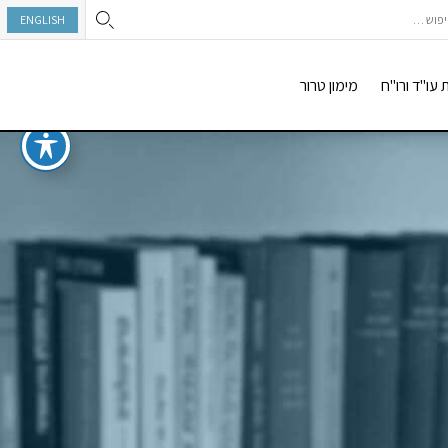
וש:
ENGLISH
 עו"ד ורו"ח
מימון טרור