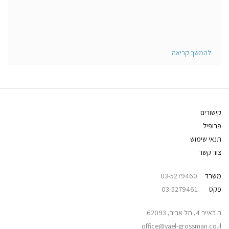
להמשך קריאה
קישורים
פרופיל
תנאי שימוש
צור קשר
משרד
03-5279460
פקס
03-5279461
ה באייר 4, תל אביב, 62093
office@yael-grossman.co.il