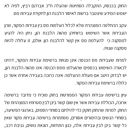
החוק בכנסת, התקבלה הסתייגות שהעלה ח"כ אברהם רביץ, לפיה לא
ישמש המידע שיצטבר ברשות לאיסור הלבנת הון לחקירת עבירות מס.
עקב ההחלטה המוצהרת שלא לכלול העלמות מס בין עבירות המקור, שהן
העבירות אשר השימוש ברווחיהן מהווה הלבנת הון, ניתן היה להגיע
למסקנה כי להעלמת מס אין קשר להלבנת הון. אולם, זו עלולה להיות
מסקנה שגויה.
למרות שעבירות מס הכנסה אינן מנויות ברשימת עבירות המקור, דהיינו
לכאורה השימוש בכספים שהועלמו ממס הכנסה אינו מהווה הלבנת הון,
יש לבדוק היטב אם פעולת ההעלמה אינה כרוכה בעבירה אחרת אשר כן
כלולה ברשימת עבירות המקור.
עיון ברשימת עבירות המקור המפורטות בחוק מוכיח כי מדובר ברשימה
ארוכה, הכוללת עבירות אשר אין שום קשר בינן לבין מטרותיו המוצהרות של
החוק. למרות שהחוק חוקק כדי להילחם בסוחרי הסמים, בארגוני הפשיעה,
בסוחרי הנשים ובהימורים אסורים, מסתתרות ברשימה עבירות מקור שאין
כל קשר בינן לבין עבירות אלה, כגון התחזות, הונאת נושים, גניבת רכב,